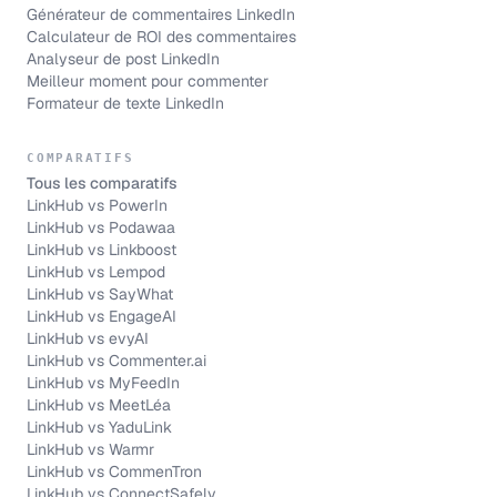
Générateur de commentaires LinkedIn
Calculateur de ROI des commentaires
Analyseur de post LinkedIn
Meilleur moment pour commenter
Formateur de texte LinkedIn
COMPARATIFS
Tous les comparatifs
LinkHub vs
PowerIn
LinkHub vs
Podawaa
LinkHub vs
Linkboost
LinkHub vs
Lempod
LinkHub vs
SayWhat
LinkHub vs
EngageAI
LinkHub vs
evyAI
LinkHub vs
Commenter.ai
LinkHub vs
MyFeedIn
LinkHub vs
MeetLéa
LinkHub vs
YaduLink
LinkHub vs
Warmr
LinkHub vs
CommenTron
LinkHub vs
ConnectSafely