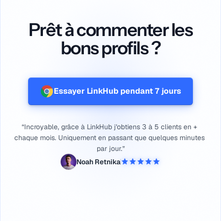
Prêt à commenter les
bons profils ?
Essayer LinkHub pendant 7 jours
“Incroyable, 
grâce 
à 
LinkHub 
j'obtiens 
3 
à 
5 
clients 
en 
+ 
chaque 
mois. 
Uniquement 
en 
passant 
que 
quelques 
minutes 
par 
jour.”
Noah Retnika