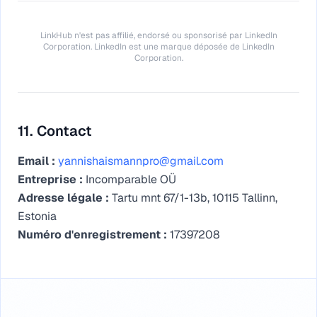
LinkHub n'est pas affilié, endorsé ou sponsorisé par LinkedIn
Corporation. LinkedIn est une marque déposée de LinkedIn
Corporation.
11. Contact
Email :
yannishaismannpro@gmail.com
Entreprise :
Incomparable OÜ
Adresse légale :
Tartu mnt 67/1-13b, 10115 Tallinn,
Estonia
Numéro d'enregistrement :
17397208